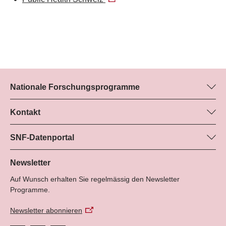
Nationale Forschungsprogramme
Hier finden Sie Informationen zu allen Nationalen
Forschungsprogrammen (NFP):
Kontakt
Programm-Managerin
Alle NFP
Dr. Marjory Hunt, SNF
SNF-Datenportal
Tel.: +
Hier finden Sie umfangreiche Informationen zu den vom SNF
22
geförderten Projekten.
Newsletter
E-Mail:
Auf Wunsch erhalten Sie regelmässig den Newsletter
Zum Datenportal
Programme.
Newsletter abonnieren