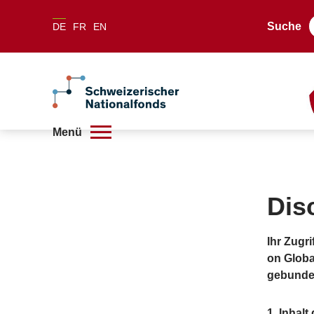
Suche
DE
FR
EN
Menü
Dis
Ihr Zugr
on Globa
gebunde
​1. Inha