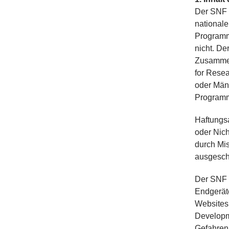
Der SNF 
national
Programm)
nicht. De
Zusammen
for Resea
oder Män
Programm
Haftungsa
oder Nich
durch Mis
ausgeschl
Der SNF h
Endgerät
Websites
Developm
Gefahren 