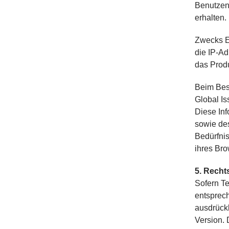
Benutzen
erhalten.
Zwecks E
die IP-Ad
das Produ
Beim Bes
Global I
Diese In
sowie de
Bedürfni
ihres Br
5. Recht
Sofern Te
entsprech
ausdrückl
Version.