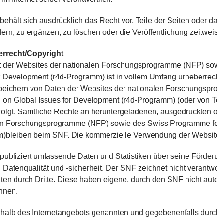
behält sich ausdrücklich das Recht vor, Teile der Seiten ode
ern, zu ergänzen, zu löschen oder die Veröffentlichung zeitweis
errecht/Copyright
lt der Websites der nationalen Forschungsprogramme (NFP) so
r Development (r4d-Programm) ist in vollem Umfang urheberrec
peichern von Daten der Websites der nationalen Forschungsp
on Global Issues for Development (r4d-Programm) (oder von Teil
folgt. Sämtliche Rechte an heruntergeladenen, ausgedruckten 
en Forschungsprogramme (NFP) sowie des Swiss Programme for
)bleiben beim SNF. Die kommerzielle Verwendung der Websites
ubliziert umfassende Daten und Statistiken über seine Förderu
 Datenqualität und -sicherheit. Der SNF zeichnet nicht verantwo
ten durch Dritte. Diese haben eigene, durch den SNF nicht aut
hnen.
erhalb des Internetangebots genannten und gegebenenfalls dur