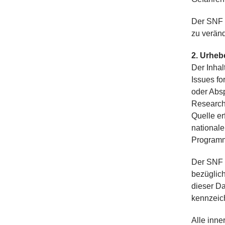
Der SNF 
zu veränd
2. Urheb
Der Inha
Issues fo
oder Abs
Research 
Quelle er
national
Programm
Der SNF p
bezüglich
dieser Da
kennzeic
Alle inn