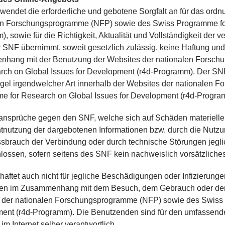
wendet die erforderliche und gebotene Sorgfalt an für das ord
en Forschungsprogramme (NFP) sowie des Swiss Programme for
, sowie für die Richtigkeit, Aktualität und Vollständigkeit der ve
r SNF übernimmt, soweit gesetzlich zulässig, keine Haftung und
hang mit der Benutzung der Websites der nationalen Forsc
rch on Global Issues for Development (r4d-Programm). Der SNF 
gel irgendwelcher Art innerhalb der Websites der nationalen
e for Research on Global Issues for Development (r4d-Progra
nsprüche gegen den SNF, welche sich auf Schäden materieller 
tnutzung der dargebotenen Informationen bzw. durch die Nutzun
sbrauch der Verbindung oder durch technische Störungen jeglic
ossen, sofern seitens des SNF kein nachweislich vorsätzliches 
aftet auch nicht für jegliche Beschädigungen oder Infizierun
en im Zusammenhang mit dem Besuch, dem Gebrauch oder dem H
 der nationalen Forschungsprogramme (NFP) sowie des Swiss 
ent (r4d-Programm). Die Benutzenden sind für den umfassenden
im Internet selber verantwortlich.