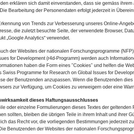
den erklären sich damit einverstanden, dass sie gemäss ihrem
 Die Bearbeitung der Personendaten erfolgt jederzeit in Übere
rkennung von Trends zur Verbesserung unseres Online-Angebo
resse, die zuletzt besuchte Seite, der verwendete Browser, Dat
kt „Google Analytics“ verwendet.
uch der Websites der nationalen Forschungsprogramme (NFP)
ssues for Development (r4d-Programm) werden auch Informatio
formationen haben die Form eines "Cookies" und helfen die W
s Swiss Programme for Research on Global Issues for Developm
sse der Benutzenden anzupassen. Wenn die Benutzenden dies v
owsers zur Verfügung, um Cookies zu verweigern oder eine War
swirksamkeit dieses Haftungsausschlusses
ile oder einzelne Formulierungen dieses Textes der geltenden R
en sollten, bleiben die übrigen Teile in ihrem Inhalt und ihrer G
ich das Recht vor, die vorliegenden Bestimmungen jederzeit zu än
 Die Benutzenden der Websites der nationalen Forschungspro