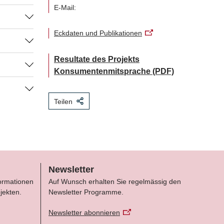
E-Mail:
Eckdaten und Publikationen
ür den
Resultate des Projekts
ngungen
Konsumentenmitsprache
(PDF)
Tragweite
taates im
kt
werden,
ung der
s Projekt
ng
Teilen
eit
zu
 food
en
dingungen
en über
ht darin,
zu
nd den
he
Newsletter
e kann
zenten
formationen
Auf Wunsch erhalten Sie regelmässig den
 ebenso
jekten.
Newsletter Programme.
en
Newsletter abonnieren
gt hat. Es