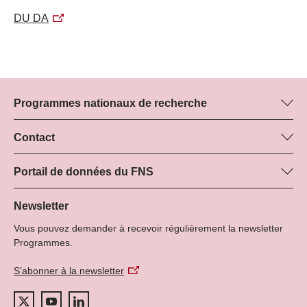
DU DA
Programmes nationaux de recherche
Vous trouverez ici des informations sur tous les Programmes
nationaux de recherche (PNR) :
Contact
Manager du programme
Tous les PNR
Dr Marjory Hunt, FNS
Portail de données du FNS
Tél.: +
Vous trouverez ici des informations complètes sur les projets de
22
recherche et les subsides approuvés par le FNS.
Newsletter
E-Mail:
Vous pouvez demander à recevoir régulièrement la newsletter
Recherche de projets
Programmes.
S’abonner à la newsletter